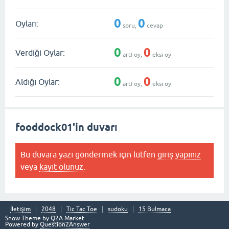
0
0
Oyları:
soru,
cevap
0
0
Verdiği Oylar:
artı oy,
eksi oy
0
0
Aldığı Oylar:
artı oy,
eksi oy
fooddock01'in duvarı
Bu duvara yazı göndermek için lütfen
giriş yapınız
veya
kayıt olunuz
.
İletişim
2048
Tic Tac Toe
sudoku
15 Bulmaca
Snow Theme by
Q2A Market
Powered by
Question2Answer