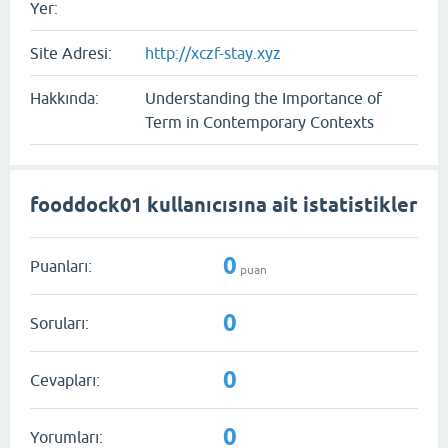
Yer:
Site Adresi:
http://xczf-stay.xyz
Hakkında:
Understanding the Importance of
Term in Contemporary Contexts
fooddock01 kullanıcısına ait istatistikler
0
Puanları:
puan
0
Soruları:
0
Cevapları:
0
Yorumları: