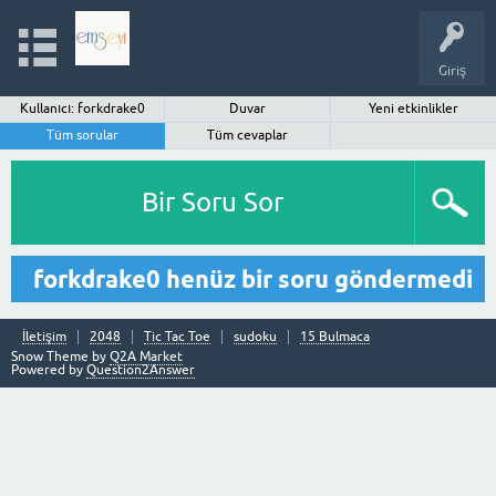
Giriş
Kullanıcı: forkdrake0
Duvar
Yeni etkinlikler
Tüm sorular
Tüm cevaplar
Bir Soru Sor
forkdrake0 henüz bir soru göndermedi
İletişim
2048
Tic Tac Toe
sudoku
15 Bulmaca
Snow Theme by
Q2A Market
Powered by
Question2Answer