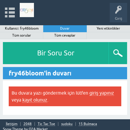
Giriş
Kullanıcı: fry46bloom
Duvar
Yeni etkinlikler
Tüm sorular
Tüm cevaplar
Bir Soru Sor
fry46bloom'in duvarı
Bu duvara yazı göndermek için lütfen
giriş yapınız
veya
kayıt olunuz
.
İletişim
2048
Tic Tac Toe
sudoku
15 Bulmaca
Snow Theme by
Q2A Market