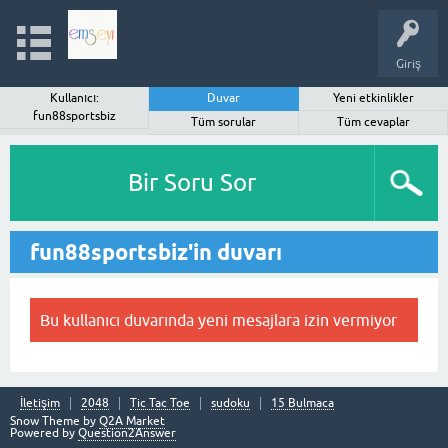
Giriş
Kullanıcı:
Duvar
Yeni etkinlikler
fun88sportsbiz
Tüm sorular
Tüm cevaplar
Bir Soru Sor
fun88sportsbiz'in duvarı
Bu kullanıcı duvarında yeni mesajlara izin vermiyor
İletişim
2048
Tic Tac Toe
sudoku
15 Bulmaca
Snow Theme by
Q2A Market
Powered by
Question2Answer