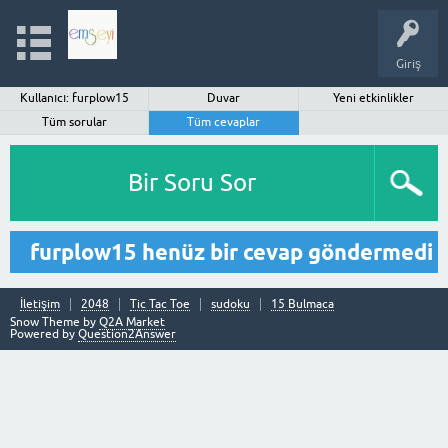
Giriş
Kullanıcı: furplow15
Duvar
Yeni etkinlikler
Tüm sorular
Tüm cevaplar
Bir Soru Sor
furplow15 henüz bir cevap göndermedi
İletişim
2048
Tic Tac Toe
sudoku
15 Bulmaca
Snow Theme by
Q2A Market
Powered by
Question2Answer