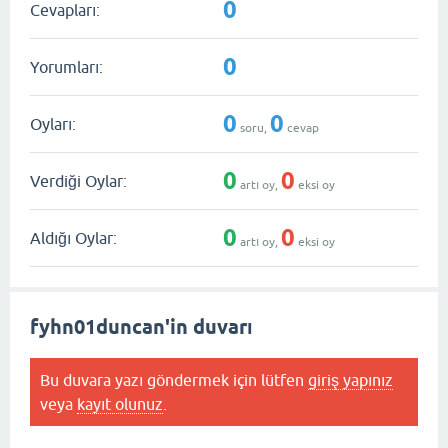
0
Cevapları:
0
Yorumları:
0
0
Oyları:
soru,
cevap
0
0
Verdiği Oylar:
artı oy,
eksi oy
0
0
Aldığı Oylar:
artı oy,
eksi oy
fyhn01duncan'in duvarı
Bu duvara yazı göndermek için lütfen
giriş yapınız
veya
kayıt olunuz
.