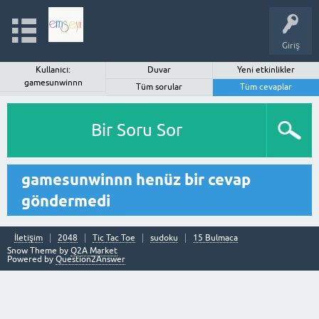
Giriş
Kullanıcı:
Duvar
Yeni etkinlikler
gamesunwinnn
Tüm sorular
Tüm cevaplar
Bir Soru Sor
gamesunwinnn henüz bir cevap
göndermedi
İletişim
2048
Tic Tac Toe
sudoku
15 Bulmaca
Snow Theme by
Q2A Market
Powered by
Question2Answer