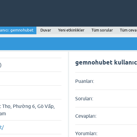
lanıcı: gemnohubet
Duvar
Yeni etkinlikler
Tüm sorular
Tüm ceva
gemnohubet kullanıcıs
)
Puanları:
Soruları:
 Thọ, Phường 6, Gò Vấp,
Nam
Cevapları:
t/
Yorumları: