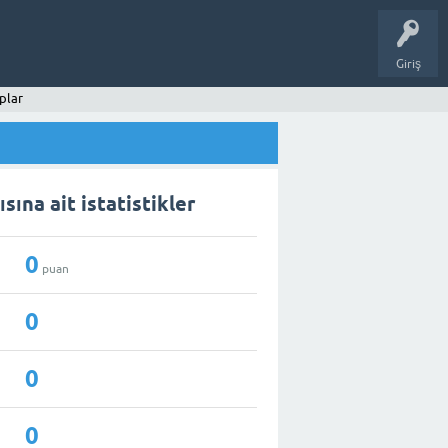
Giriş
plar
ına ait istatistikler
0
puan
0
0
0