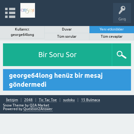
Giriş
Kullanıcı:
Duvar
Yeni etkinlikler
george64long
Tüm sorular
Tüm cevaplar
Bir Soru Sor
george64long henüz bir mesaj
göndermedi
İletişim
2048
Tic Tac Toe
sudoku
15 Bulmaca
Snow Theme by
Q2A Market
Powered by
Question2Answer