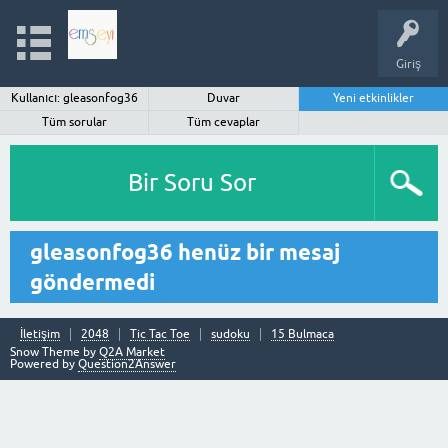
Giriş
Kullanıcı: gleasonfog36
Duvar
Yeni etkinlikler
Tüm sorular
Tüm cevaplar
Bir Soru Sor
gleasonfog36 henüz bir mesaj
göndermedi
İletişim
2048
Tic Tac Toe
sudoku
15 Bulmaca
Snow Theme by
Q2A Market
Powered by
Question2Answer