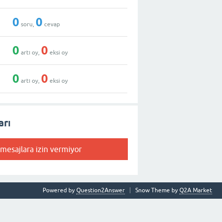
0
0
soru,
cevap
0
0
artı oy,
eksi oy
0
0
artı oy,
eksi oy
arı
 mesajlara izin vermiyor
Powered by
Question2Answer
Snow Theme by
Q2A Market