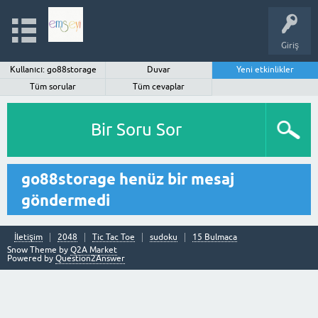
Giriş
Kullanıcı: go88storage
Duvar
Yeni etkinlikler
Tüm sorular
Tüm cevaplar
Bir Soru Sor
go88storage henüz bir mesaj
göndermedi
İletişim
2048
Tic Tac Toe
sudoku
15 Bulmaca
Snow Theme by
Q2A Market
Powered by
Question2Answer