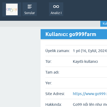
Sorular
Analiz I
Ku
Kullanıcı: go999farm
Üyelik zamanı:
1 yıl (16, Eylül, 2024
Tür:
Kayıtlı kullanıcı
Tam adı:
Yer:
Site Adresi:
https://www.go999.
Hakkında:
Go99 nổi lên như m