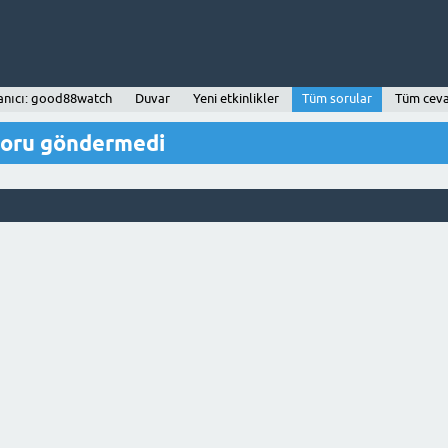
anıcı: good88watch
Duvar
Yeni etkinlikler
Tüm sorular
Tüm ceva
soru göndermedi