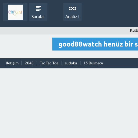
Sorular
Analiz I
Kull
good88watch henüz bir 
İletişim
2048
Tic Tac Toe
sudoku
15 Bulmaca