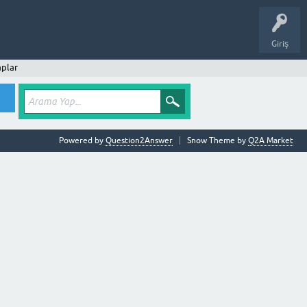
Giriş
plar
Powered by
Question2Answer
Snow Theme by
Q2A Market