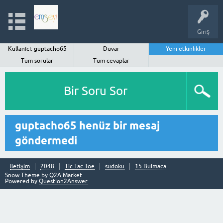
Giriş
Kullanıcı: guptacho65
Duvar
Yeni etkinlikler
Tüm sorular
Tüm cevaplar
Bir Soru Sor
guptacho65 henüz bir mesaj
göndermedi
İletişim
2048
Tic Tac Toe
sudoku
15 Bulmaca
Snow Theme by
Q2A Market
Powered by
Question2Answer