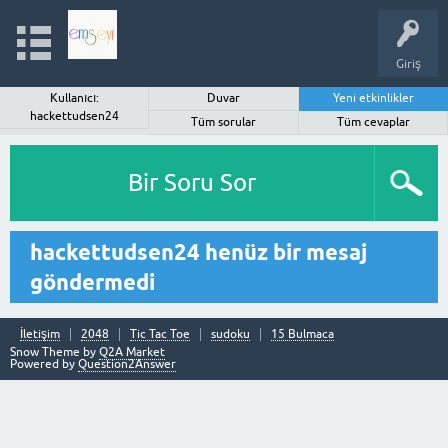
Giriş
Kullanıcı:
Duvar
Yeni etkinlikler
hackettudsen24
Tüm sorular
Tüm cevaplar
Bir Soru Sor
hackettudsen24 henüz bir mesaj
göndermedi
İletişim
2048
Tic Tac Toe
sudoku
15 Bulmaca
Snow Theme by
Q2A Market
Powered by
Question2Answer