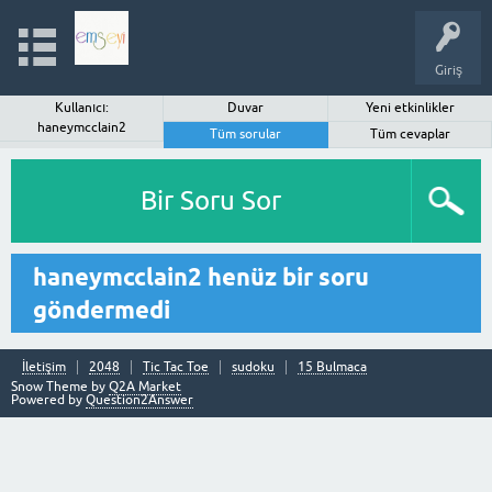
Giriş
Kullanıcı:
Duvar
Yeni etkinlikler
haneymcclain2
Tüm sorular
Tüm cevaplar
Bir Soru Sor
haneymcclain2 henüz bir soru
göndermedi
İletişim
2048
Tic Tac Toe
sudoku
15 Bulmaca
Snow Theme by
Q2A Market
Powered by
Question2Answer