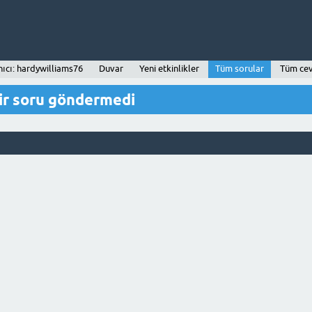
nıcı: hardywilliams76
Duvar
Yeni etkinlikler
Tüm sorular
Tüm ce
ir soru göndermedi