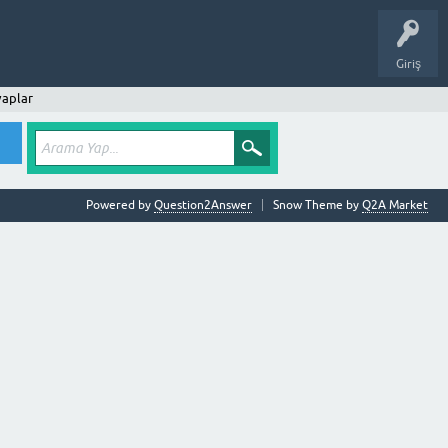
Giriş
vaplar
Powered by
Question2Answer
Snow Theme by
Q2A Market