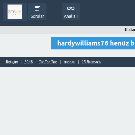
Sorular
Analiz I
Kulla
hardywilliams76 henüz b
İletişim
2048
Tic Tac Toe
sudoku
15 Bulmaca