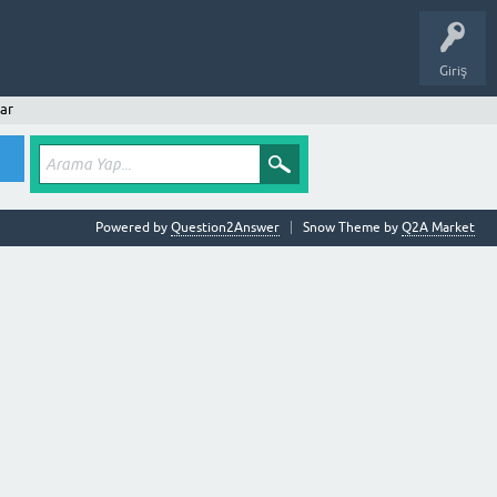
Giriş
ar
Powered by
Question2Answer
Snow Theme by
Q2A Market