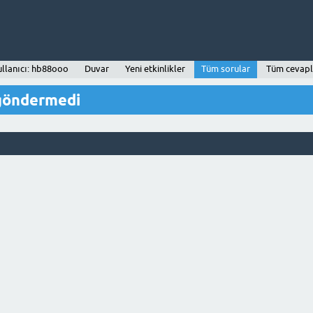
ullanıcı: hb88ooo
Duvar
Yeni etkinlikler
Tüm sorular
Tüm cevapl
 göndermedi