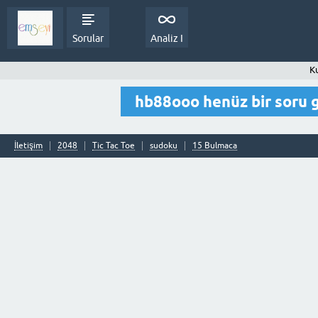
Sorular
Analiz I
K
hb88ooo henüz bir soru
İletişim
2048
Tic Tac Toe
sudoku
15 Bulmaca