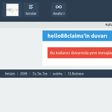
Sorular
Analiz I
Kull
hello88claims'in duvarı
Bu kullanıcı duvarında yeni mesajla
İletişim
2048
Tic Tac Toe
sudoku
15 Bulmaca