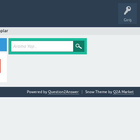
Giriş
plar
Powered by
Question2Answer
Snow Theme by
Q2A Market