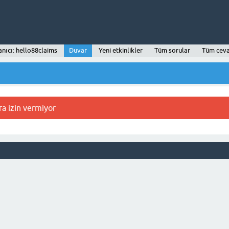
anıcı: hello88claims
Duvar
Yeni etkinlikler
Tüm sorular
Tüm ceva
ra izin vermiyor