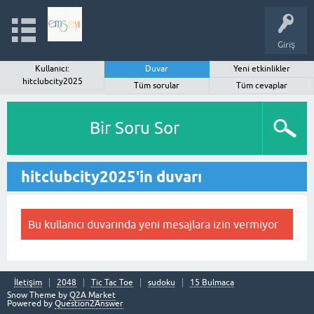
Giriş
Kullanıcı:
Duvar
Yeni etkinlikler
hitclubcity2025
Tüm sorular
Tüm cevaplar
Bir Soru Sor
hitclubcity2025'in duvarı
Bu kullanıcı duvarında yeni mesajlara izin vermiyor
İletişim
2048
Tic Tac Toe
sudoku
15 Bulmaca
Snow Theme by
Q2A Market
Powered by
Question2Answer