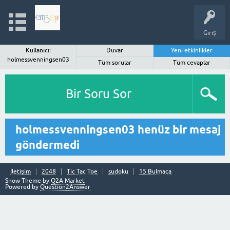
Giriş
Kullanıcı:
Duvar
Yeni etkinlikler
holmessvenningsen03
Tüm sorular
Tüm cevaplar
Bir Soru Sor
holmessvenningsen03 henüz bir mesaj
göndermedi
İletişim
2048
Tic Tac Toe
sudoku
15 Bulmaca
Snow Theme by
Q2A Market
Powered by
Question2Answer