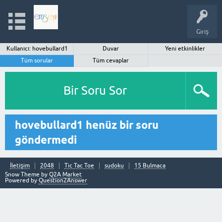
Giriş
Kullanıcı: hovebullard1
Duvar
Yeni etkinlikler
Tüm sorular
Tüm cevaplar
Bir Soru Sor
hovebullard1 henüz bir soru
göndermedi
İletişim
2048
Tic Tac Toe
sudoku
15 Bulmaca
Snow Theme by
Q2A Market
Powered by
Question2Answer