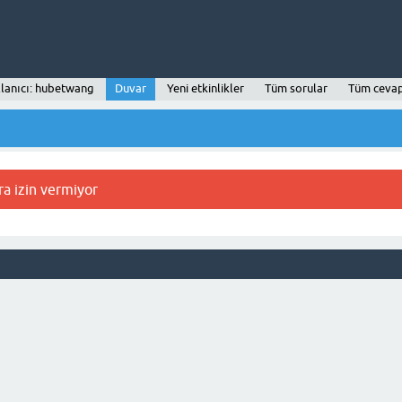
lanıcı: hubetwang
Duvar
Yeni etkinlikler
Tüm sorular
Tüm cevap
ra izin vermiyor