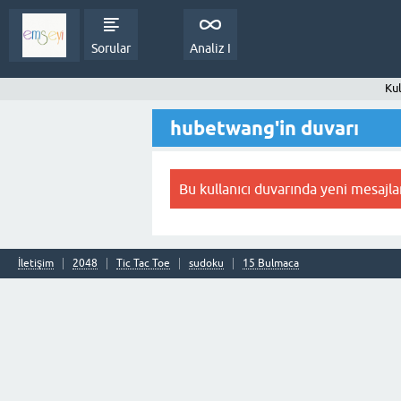
Sorular
Analiz I
Kul
hubetwang'in duvarı
Bu kullanıcı duvarında yeni mesajla
İletişim
2048
Tic Tac Toe
sudoku
15 Bulmaca