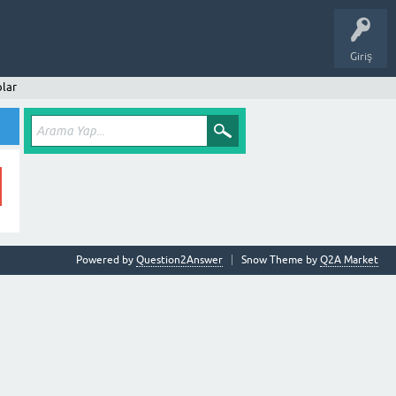
Giriş
lar
Powered by
Question2Answer
Snow Theme by
Q2A Market