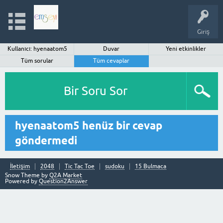
Giriş
Kullanıcı: hyenaatom5
Duvar
Yeni etkinlikler
Tüm sorular
Tüm cevaplar
Bir Soru Sor
hyenaatom5 henüz bir cevap
göndermedi
İletişim
2048
Tic Tac Toe
sudoku
15 Bulmaca
Snow Theme by
Q2A Market
Powered by
Question2Answer