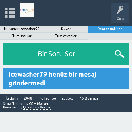
Giriş
Kullanıcı: icewasher79
Duvar
Yeni etkinlikler
Tüm sorular
Tüm cevaplar
Bir Soru Sor
icewasher79 henüz bir mesaj
göndermedi
İletişim
2048
Tic Tac Toe
sudoku
15 Bulmaca
Snow Theme by
Q2A Market
Powered by
Question2Answer