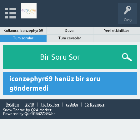
Giriş
Kullanıcı: iconzephyr69
Duvar
Yeni etkinlikler
Tüm sorular
Tüm cevaplar
Bir Soru Sor
iconzephyr69 henüz bir soru
göndermedi
İletişim
2048
Tic Tac Toe
sudoku
15 Bulmaca
Snow Theme by
Q2A Market
Powered by
Question2Answer