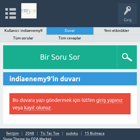
Giriş
Kullanıcı: indiaenemy9
Duvar
Yeni etkinlikler
Tüm sorular
Tüm cevaplar
Bir Soru Sor
indiaenemy9'in duvarı
Bu duvara yazı göndermek için lütfen
giriş yapınız
veya
kayıt olunuz
.
İletişim
2048
Tic Tac Toe
sudoku
15 Bulmaca
Snow Theme by
Q2A Market