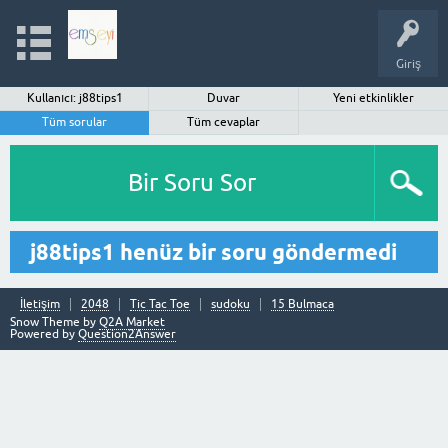
Giriş
Kullanıcı: j88tips1
Duvar
Yeni etkinlikler
Tüm sorular
Tüm cevaplar
Bir Soru Sor
j88tips1 henüz bir soru göndermedi
İletişim
2048
Tic Tac Toe
sudoku
15 Bulmaca
Snow Theme by
Q2A Market
Powered by
Question2Answer