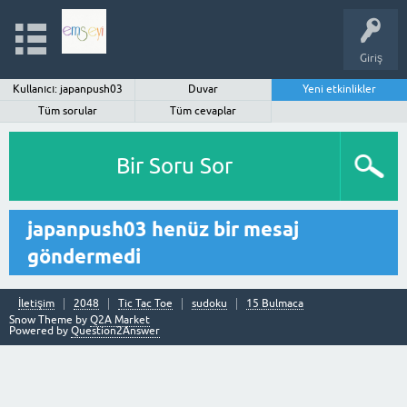
Giriş
Kullanıcı: japanpush03
Duvar
Yeni etkinlikler
Tüm sorular
Tüm cevaplar
Bir Soru Sor
japanpush03 henüz bir mesaj
göndermedi
İletişim
2048
Tic Tac Toe
sudoku
15 Bulmaca
Snow Theme by
Q2A Market
Powered by
Question2Answer