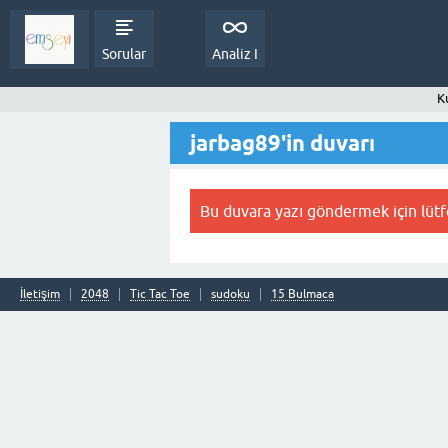
Sorular
Analiz I
Ku
jarbag89'in duvarı
Bu duvara yazı göndermek için lüt
İletişim
2048
Tic Tac Toe
sudoku
15 Bulmaca