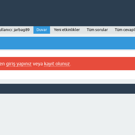
llanıcı: jarbag89
Duvar
Yeni etkinlikler
Tüm sorular
Tüm cevapl
fen
giriş yapınız
veya
kayıt olunuz
.