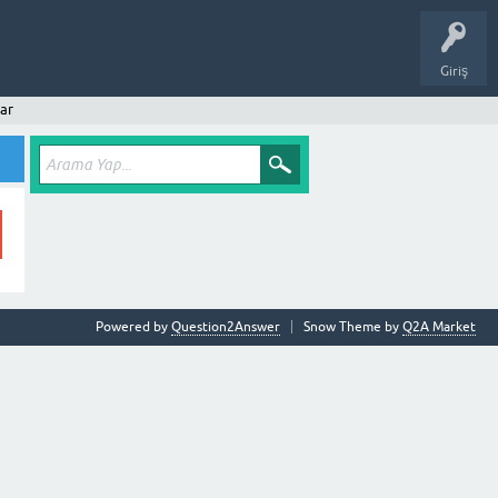
Giriş
ar
Powered by
Question2Answer
Snow Theme by
Q2A Market