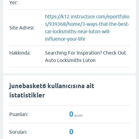
Yer:
https://k12.instructure.com/eportfolio
s/939368/home/3-ways-that-the-best-
Site Adresi:
car-locksmiths-near-luton-will-
influence-your-life
Hakkında:
Searching For Inspiration? Check Out
Auto Locksmiths Luton
junebasket6 kullanıcısına ait
istatistikler
0
Puanları:
puan
0
Soruları: