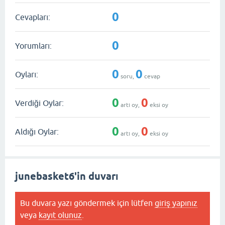
0
Cevapları:
0
Yorumları:
0
0
Oyları:
soru,
cevap
0
0
Verdiği Oylar:
artı oy,
eksi oy
0
0
Aldığı Oylar:
artı oy,
eksi oy
junebasket6'in duvarı
Bu duvara yazı göndermek için lütfen
giriş yapınız
veya
kayıt olunuz
.