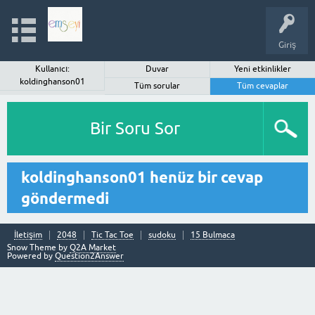
Giriş
Kullanıcı:
Duvar
Yeni etkinlikler
koldinghanson01
Tüm sorular
Tüm cevaplar
Bir Soru Sor
koldinghanson01 henüz bir cevap
göndermedi
İletişim
2048
Tic Tac Toe
sudoku
15 Bulmaca
Snow Theme by
Q2A Market
Powered by
Question2Answer