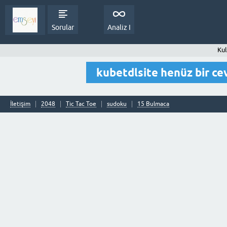
Sorular
Analiz I
Kul
kubetdlsite henüz bir c
İletişim
2048
Tic Tac Toe
sudoku
15 Bulmaca