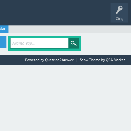
Giriş
lar
Powered by
Question2Answer
Snow Theme by
Q2A Market