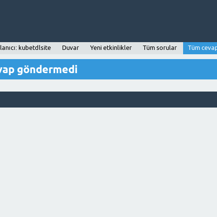
lanıcı: kubetdlsite
Duvar
Yeni etkinlikler
Tüm sorular
Tüm cevap
evap göndermedi