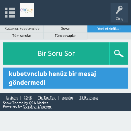
Giriş
Kullanıcı: kubetvnclub
Duvar
Yeni etkinlikler
Tüm sorular
Tüm cevaplar
Bir Soru Sor
kubetvnclub henüz bir mesaj
göndermedi
İletişim
2048
Tic Tac Toe
sudoku
15 Bulmaca
Snow Theme by
Q2A Market
Powered by
Question2Answer