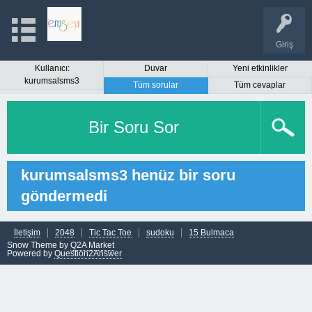
Giriş
Kullanıcı:
Duvar
Yeni etkinlikler
kurumsalsms3
Tüm sorular
Tüm cevaplar
Bir Soru Sor
kurumsalsms3 henüz bir soru
göndermedi
İletişim
2048
Tic Tac Toe
sudoku
15 Bulmaca
Snow Theme by
Q2A Market
Powered by
Question2Answer