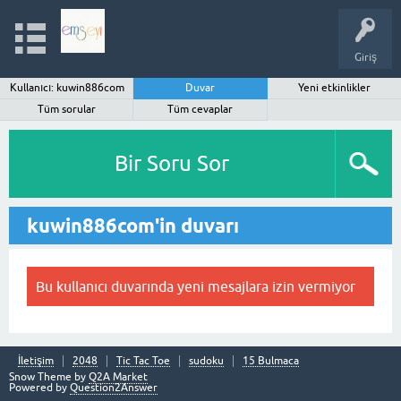
Giriş
Kullanıcı: kuwin886com
Duvar
Yeni etkinlikler
Tüm sorular
Tüm cevaplar
Bir Soru Sor
kuwin886com'in duvarı
Bu kullanıcı duvarında yeni mesajlara izin vermiyor
İletişim
2048
Tic Tac Toe
sudoku
15 Bulmaca
Snow Theme by
Q2A Market
Powered by
Question2Answer