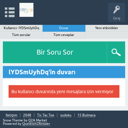
Giriş
Kullanıcı: lYDSmUyhDq
Duvar
Yeni etkinlikler
Tüm sorular
Tüm cevaplar
Bir Soru Sor
lYDSmUyhDq'in duvarı
Bu kullanıcı duvarında yeni mesajlara izin vermiyor
İletişim
2048
Tic Tac Toe
sudoku
15 Bulmaca
Snow Theme by
Q2A Market
Powered by
Question2Answer