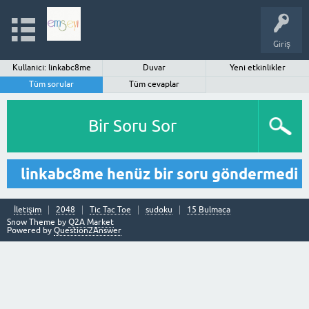
Giriş
Kullanıcı: linkabc8me
Duvar
Yeni etkinlikler
Tüm sorular
Tüm cevaplar
Bir Soru Sor
linkabc8me henüz bir soru göndermedi
İletişim
2048
Tic Tac Toe
sudoku
15 Bulmaca
Snow Theme by
Q2A Market
Powered by
Question2Answer