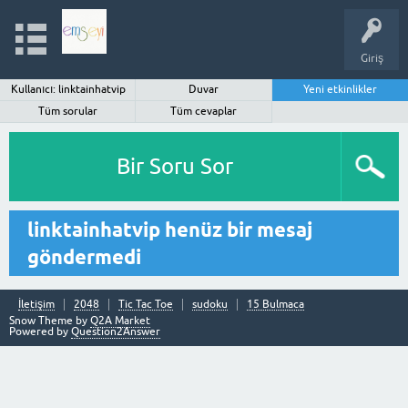
Giriş
Kullanıcı: linktainhatvip
Duvar
Yeni etkinlikler
Tüm sorular
Tüm cevaplar
Bir Soru Sor
linktainhatvip henüz bir mesaj
göndermedi
İletişim
2048
Tic Tac Toe
sudoku
15 Bulmaca
Snow Theme by
Q2A Market
Powered by
Question2Answer