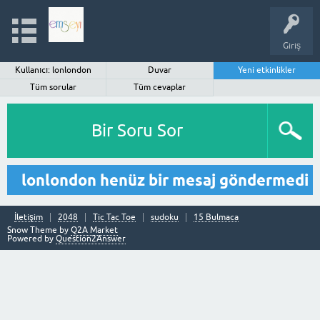
Giriş
Kullanıcı: lonlondon
Duvar
Yeni etkinlikler
Tüm sorular
Tüm cevaplar
Bir Soru Sor
lonlondon henüz bir mesaj göndermedi
İletişim
2048
Tic Tac Toe
sudoku
15 Bulmaca
Snow Theme by
Q2A Market
Powered by
Question2Answer