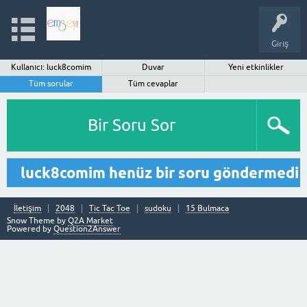
Giriş
Kullanıcı: luck8comim
Duvar
Yeni etkinlikler
Tüm sorular
Tüm cevaplar
Bir Soru Sor
luck8comim henüz bir soru göndermedi
İletişim
2048
Tic Tac Toe
sudoku
15 Bulmaca
Snow Theme by
Q2A Market
Powered by
Question2Answer