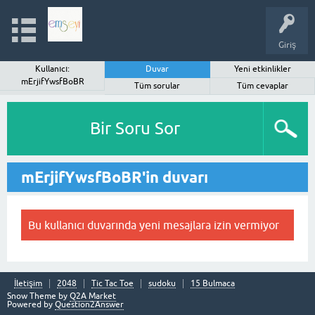
Giriş
Kullanıcı:
Duvar
Yeni etkinlikler
mErjifYwsfBoBR
Tüm sorular
Tüm cevaplar
Bir Soru Sor
mErjifYwsfBoBR'in duvarı
Bu kullanıcı duvarında yeni mesajlara izin vermiyor
İletişim
2048
Tic Tac Toe
sudoku
15 Bulmaca
Snow Theme by
Q2A Market
Powered by
Question2Answer