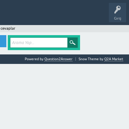
Giriş
cevaplar
Powered by
Question2Answer
Snow Theme by
Q2A Market