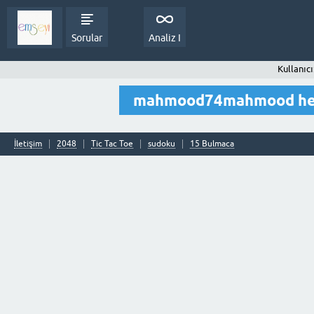
Sorular
Analiz I
Kullanı
mahmood74mahmood henü
İletişim
2048
Tic Tac Toe
sudoku
15 Bulmaca