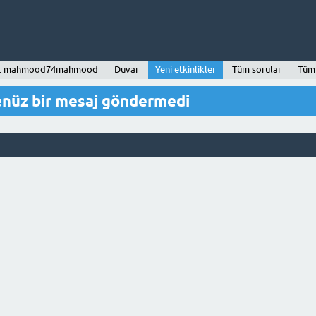
cı: mahmood74mahmood
Duvar
Yeni etkinlikler
Tüm sorular
Tüm 
z bir mesaj göndermedi