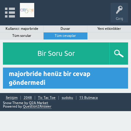
Giriş
Kullanıcı: majorbride
Duvar
Yeni etkinlikler
Tüm sorular
Tüm cevaplar
Bir Soru Sor
majorbride henüz bir cevap
göndermedi
İletişim
2048
Tic Tac Toe
sudoku
15 Bulmaca
Snow Theme by
Q2A Market
Powered by
Question2Answer