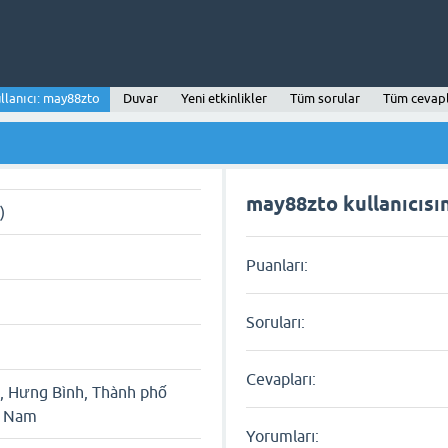
llanıcı: may88zto
Duvar
Yeni etkinlikler
Tüm sorular
Tüm cevap
may88zto kullanıcısına
)
Puanları:
Soruları:
Cevapları:
, Hưng Bình, Thành phố
t Nam
Yorumları: