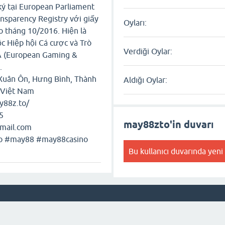
 tại European Parliament
nsparency Registry với giấy
Oyları:
 tháng 10/2016. Hiện là
ộc Hiệp hội Cá cược và Trò
Verdiği Oylar:
A (European Gaming &
.
 Xuân Ôn, Hưng Bình, Thành
Aldığı Oylar:
 Việt Nam
y88z.to/
5
may88zto'in duvarı
mail.com
o #may88 #may88casino
Bu kullanıcı duvarında yeni