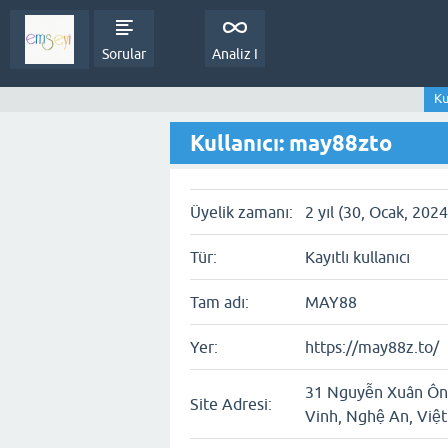
Sorular
Analiz I
Ku
Kullanıcı: may88zto
Üyelik zamanı:
2 yıl (30, Ocak, 2024
Tür:
Kayıtlı kullanıcı
Tam adı:
MAY88
Yer:
https://may88z.to/
31 Nguyễn Xuân Ôn
Site Adresi:
Vinh, Nghệ An, Việ