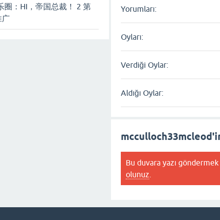
乐圈：HI，帝国总裁！ 2 第
Yorumları:
推广
Oyları:
Verdiği Oylar:
Aldığı Oylar:
mcculloch33mcleod'i
Bu duvara yazı göndermek 
olunuz
.