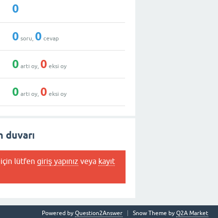
0
0
0
soru,
cevap
0
0
artı oy,
eksi oy
0
0
artı oy,
eksi oy
n duvarı
için lütfen
giriş yapınız
veya
kayıt
Powered by
Question2Answer
Snow Theme by
Q2A Market