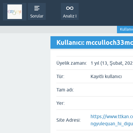
Sorular
Analiz I
Kullanı
Kullanıcı: mcculloch33m
Üyelik zamanı:
1 yıl (13, Şubat, 202
Tür:
Kayıtlı kullanıcı
Tam adı:
Yer:
https://www.ttkan.
Site Adresi:
ngyulequan_hi_digu