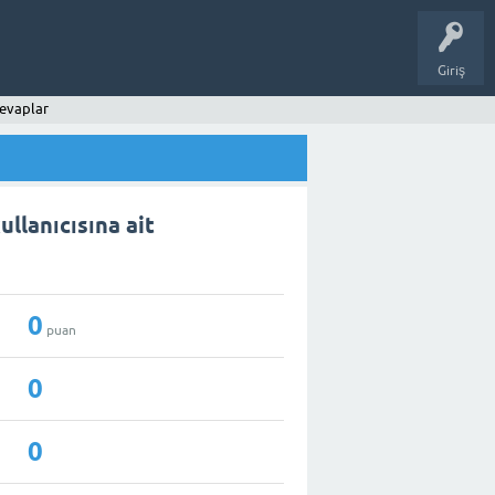
Giriş
evaplar
llanıcısına ait
0
puan
0
0