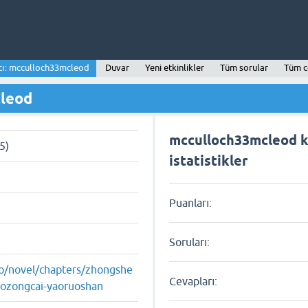
cı: mcculloch33mcleod
Duvar
Yeni etkinlikler
Tüm sorular
Tüm c
cleod
mcculloch33mcleod ku
5)
istatistikler
Puanları:
Soruları:
co/novel/chapters/zhongshe
Cevapları:
ozongcai-yaoruoshan