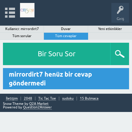
Giriş
Kullanıcı: mirrordirt7
Duvar
Yeni etkinlikler
Tüm sorular
Tüm cevaplar
Bir Soru Sor
mirrordirt7 henüz bir cevap
göndermedi
İletişim
2048
Tic Tac Toe
sudoku
15 Bulmaca
Snow Theme by
Q2A Market
Powered by
Question2Answer