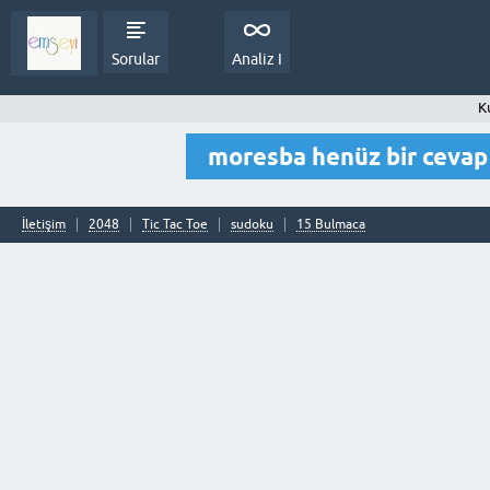
Sorular
Analiz I
K
moresba henüz bir ceva
İletişim
2048
Tic Tac Toe
sudoku
15 Bulmaca