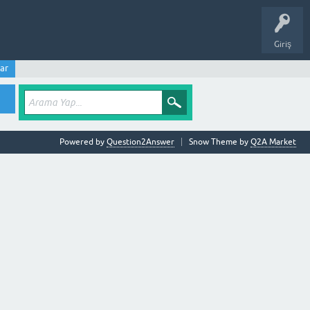
Giriş
ar
Powered by
Question2Answer
Snow Theme by
Q2A Market