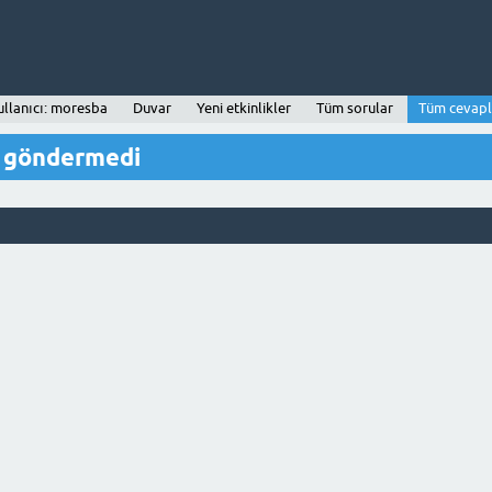
ullanıcı: moresba
Duvar
Yeni etkinlikler
Tüm sorular
Tüm cevapl
p göndermedi