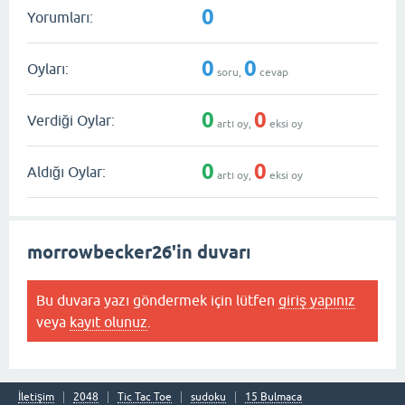
0
Yorumları:
0
0
Oyları:
soru,
cevap
0
0
Verdiği Oylar:
artı oy,
eksi oy
0
0
Aldığı Oylar:
artı oy,
eksi oy
morrowbecker26'in duvarı
Bu duvara yazı göndermek için lütfen
giriş yapınız
veya
kayıt olunuz
.
İletişim
2048
Tic Tac Toe
sudoku
15 Bulmaca